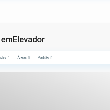
s emElevador
ades
Áreas
Padrão