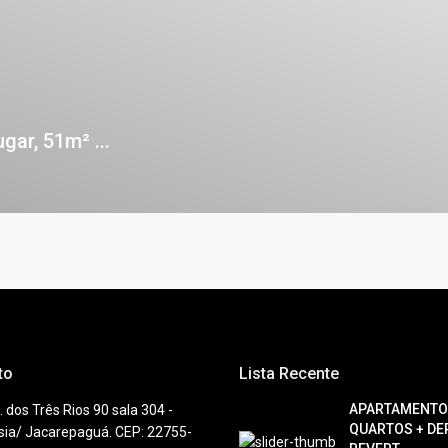
gar, 51m² ...
to
Lista Recente
APARTAMENTO
. dos Três Rios 90 sala 304 -
QUARTOS + DEP
sia/ Jacarepaguá. CEP: 22755-