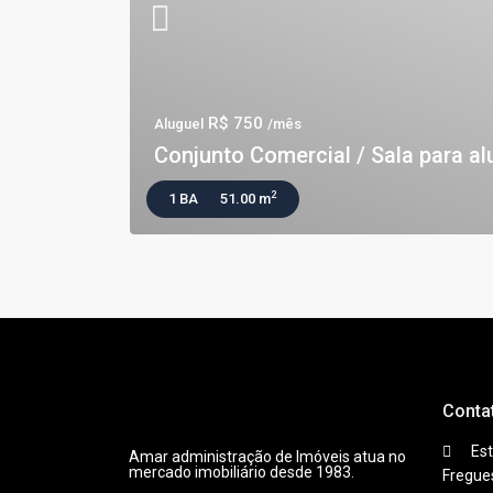
R$ 750
Aluguel
/mês
Conjunto Comercial / Sala para alu
2
1 BA
51.00 m
Conta
Est
Amar administração de Imóveis atua no
mercado imobiliário desde 1983.
Fregue